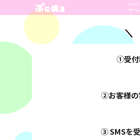
HOME
ホーム
＼
①受付
②お客様の
③ SMS