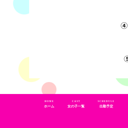
④
HOME
CAST
SCHEDULE
ホーム
女の子一覧
出勤予定