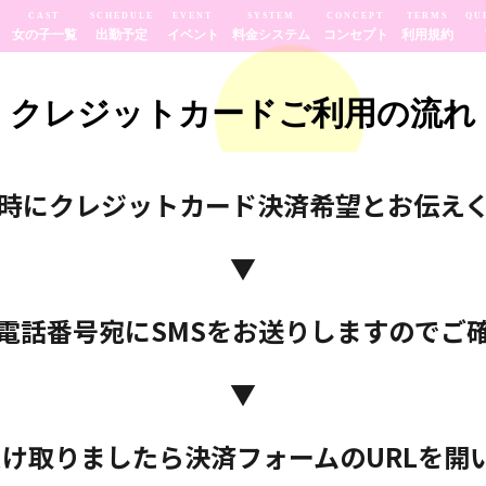
CAST
SCHEDULE
EVENT
SYSTEM
CONCEPT
TERMS
QU
女の子一覧
出勤予定
イベント
料金システム
コンセプト
利用規約
 クレジットカードご利用の流れ
時にクレジットカード決済希望とお伝え
▼
電話番号宛にSMSをお送りしますのでご
▼
を受け取りましたら決済フォームのURLを開